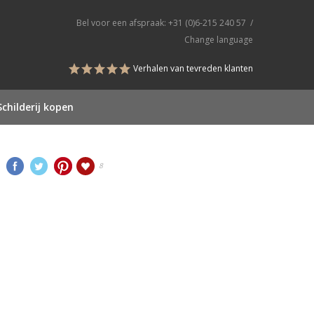
Bel voor een afspraak:
+31 (0)6-215 240 57
/
Change language
Verhalen van tevreden klanten
Schilderij kopen
8