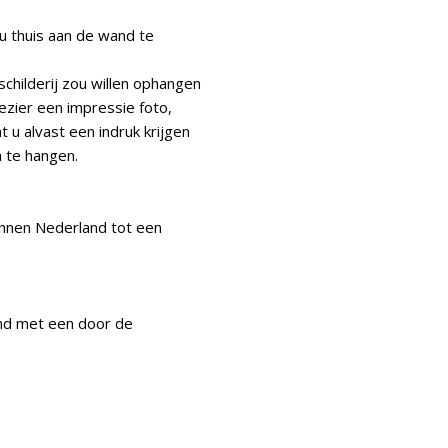
j u thuis aan de wand te
schilderij zou willen ophangen
lezier een impressie foto,
t u alvast een indruk krijgen
n te hangen.
innen Nederland tot een
nd met een door de