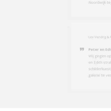
Noordwijk teg
Lex Vendrig &
Peter en Edi
Wij gingen o
en Edith stra
schilderkuns
galerie te ve