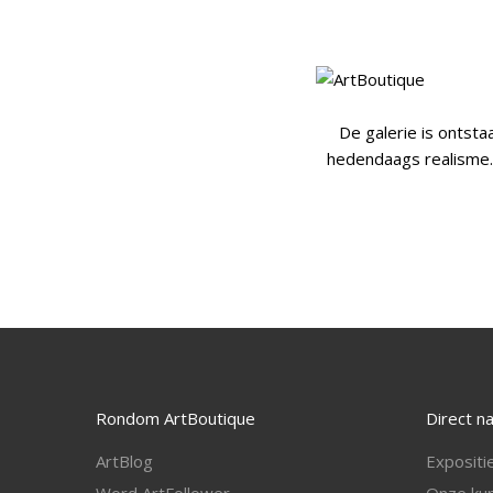
De galerie is ontsta
hedendaags realisme. 
Rondom ArtBoutique
Direct n
ArtBlog
Expositi
Word ArtFollower
Onze kun