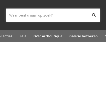
llecties
Sale
Over ArtBoutique
Galerie bezoeken