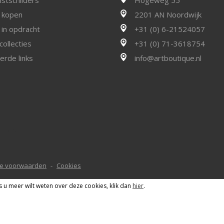
j kopen
2201 AN Noordwijk
j in opdracht
+31 (0) 6-21524057
collecties
+31 (0) 71-3618754
erde links
info@artboutique.nl
Translate
e voorwaarden
Cookies
s u meer wilt weten over deze cookies, klik dan
hier
.