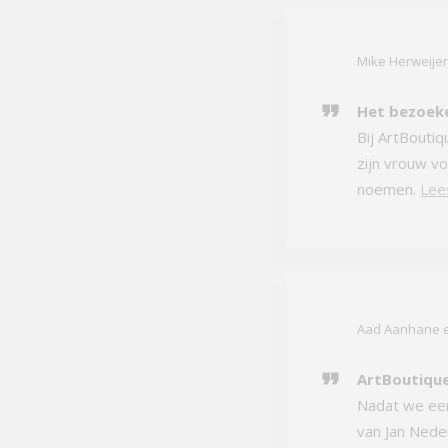
Mike Herweije
Het bezoeke
Bij ArtBoutiq
zijn vrouw vo
noemen.
Lee
Aad Aanhane e
ArtBoutique
Nadat we een
van Jan Neder