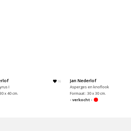
rlof
Jan Nederlof
16
yrus I
Asperges en knoflook
30 x 40 cm.
Formaat : 30 x 30 cm.
- verkocht -