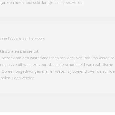
en een heel mooi schilderijtje aan.
Lees verder
 Anne Tebbens aan het woord
th stralen passie uit
p bezoek om een winterlandschap schilderij van Rob van Assen te
len passie uit waar ze voor staan: de schoonheid van realistische
t. Op een ongedwongen manier weten zij boeiend over de schilder
rtellen.
Lees verder