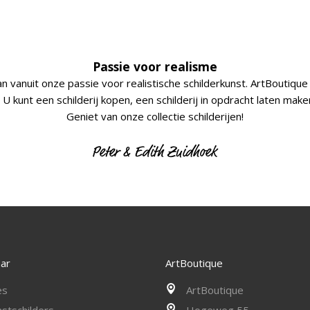
Passie voor realisme
an vanuit onze passie voor realistische schilderkunst. ArtBoutique 
U kunt een schilderij kopen, een schilderij in opdracht laten mak
Geniet van onze collectie schilderijen!
aar
ArtBoutique
es
ArtBoutique
stschilders
Hogeweg 55