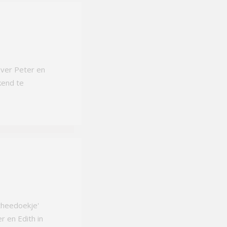
over Peter en
kend te
theedoekje'
r en Edith in