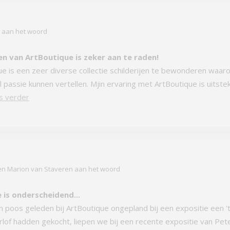
r aan het woord
n van ArtBoutique is zeker aan te raden!
ue is een zeer diverse collectie schilderijen te bewonderen waar
l passie kunnen vertellen. Mjin ervaring met ArtBoutique is uitste
s verder
n Marion van Staveren aan het woord
 is onderscheidend...
 poos geleden bij ArtBoutique ongepland bij een expositie een '
lof hadden gekocht, liepen we bij een recente expositie van Pete