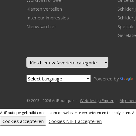
Klanten vertellen
Schilderi
I
nterieur impressies
Schilderi
Nieuwsarchief
Speciale 
Gerelate
Powered by
© 2003 - 2026 ArtBoutique
Webdesign Emper
Algemen
ArtBoutique gebruikt cookies om de website te verbeteren en te analyseren. Al
Cookies accepteren
Cookies NIET accepteren