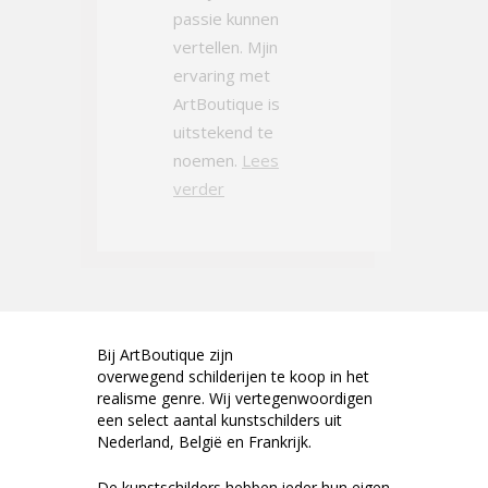
passie kunnen
vertellen. Mjin
ervaring met
ArtBoutique is
uitstekend te
noemen.
Lees
verder
Bij ArtBoutique zijn
overwegend schilderijen te koop in het
realisme genre. Wij vertegenwoordigen
een select aantal kunstschilders uit
Nederland, België en Frankrijk.
De kunstschilders hebben ieder hun eigen