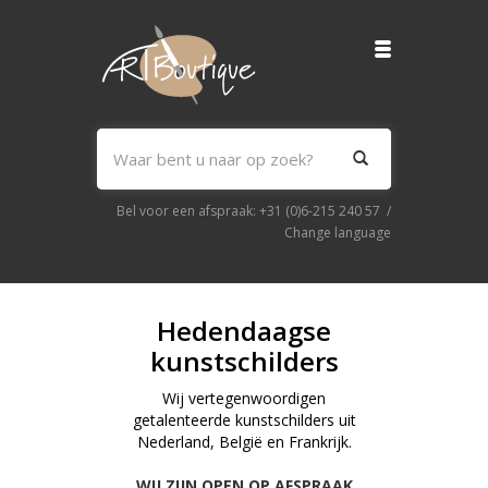
Bel voor een afspraak:
+31 (0)6-215 240 57
/
Change language
Hedendaagse
kunstschilders
Wij vertegenwoordigen
getalenteerde kunstschilders uit
Nederland, België en Frankrijk.
...WIJ ZIJN OPEN OP AFSPRAAK...