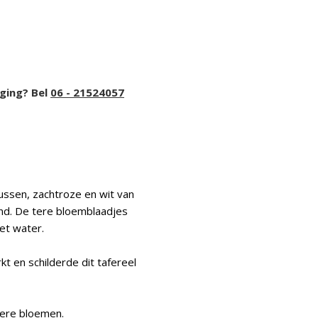
iging? Bel
06 - 21524057
ussen, zachtroze en wit van
ond. De tere bloemblaadjes
het water.
t en schilderde dit tafereel
tere bloemen.