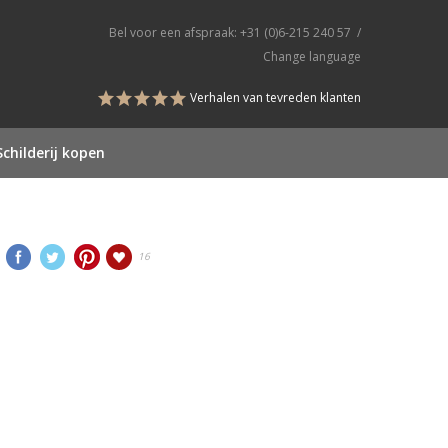
Bel voor een afspraak:
+31 (0)6-215 240 57
/
Change language
Verhalen van tevreden klanten
Schilderij kopen
16