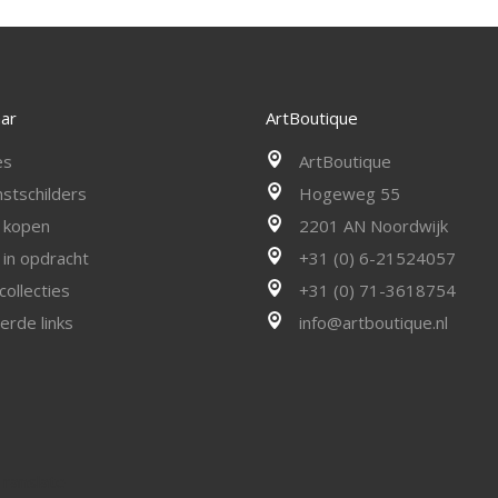
aar
ArtBoutique
es
ArtBoutique
stschilders
Hogeweg 55
j kopen
2201 AN Noordwijk
j in opdracht
+31 (0) 6-21524057
collecties
+31 (0) 71-3618754
erde links
info@artboutique.nl
Translate