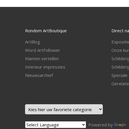
Rondom ArtBoutique
Direct n
ArtBlog
Expositi
Word ArtFollower
Onze kun
Klanten vertellen
Schilderi
I
nterieur impressies
Schilderi
Nieuwsarchief
Speciale 
Gerelate
Powered by