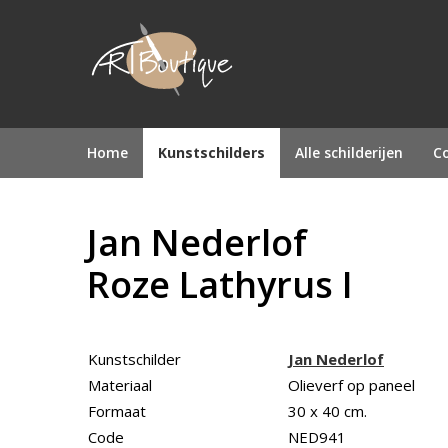
Home
Kunstschilders
Alle schilderijen
Co
Jan Nederlof
Roze Lathyrus I
Kunstschilder
Jan Nederlof
Materiaal
Olieverf op paneel
Formaat
30 x 40 cm.
Code
NED941