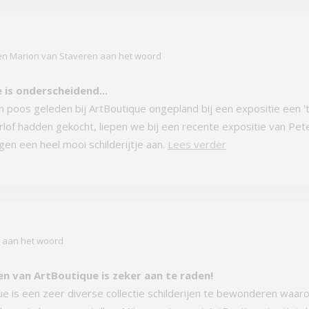
n Marion van Staveren aan het woord
 is onderscheidend...
 poos geleden bij ArtBoutique ongepland bij een expositie een '
lof hadden gekocht, liepen we bij een recente expositie van Pete
en een heel mooi schilderijtje aan.
Lees verder
r aan het woord
n van ArtBoutique is zeker aan te raden!
ue is een zeer diverse collectie schilderijen te bewonderen waar