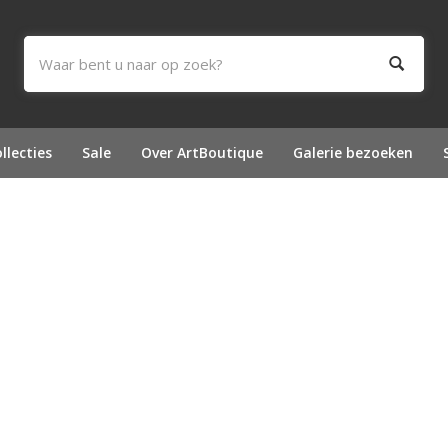
llecties
Sale
Over ArtBoutique
Galerie bezoeken