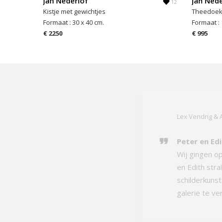
Jan Nederlof
Jan Nede
12
Kistje met gewichtjes
Theedoek
Formaat : 30 x 40 cm.
Formaat : 
€ 2250
€ 995
Lex Vendrig &
Peter en Edi
Wij gingen o
en Edith stra
schilderkuns
galerie te ve