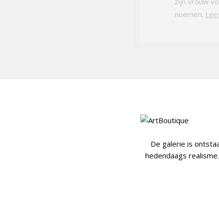
zijn vrouw vo
noemen.
Lee
De galerie is ontsta
hedendaags realisme. 