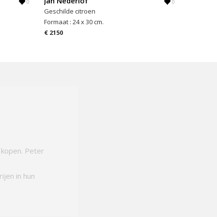
Jan Nederlof
0
0
Geschilde citroen
Formaat : 24 x 30 cm.
€ 2150
 kopen. Peter
ijen in hun