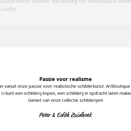
l passie kunnen vertellen. Mjin ervaring met ArtBoutique is uitste
s verder
Passie voor realisme
an vanuit onze passie voor realistische schilderkunst. ArtBoutique 
U kunt een schilderij kopen, een schilderij in opdracht laten mak
Geniet van onze collectie schilderijen!