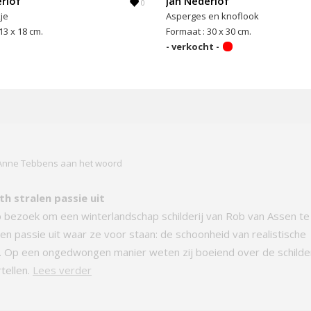
rlof
Jan Nederlof
0
je
Asperges en knoflook
13 x 18 cm.
Formaat : 30 x 30 cm.
- verkocht -
 Anne Tebbens aan het woord
th stralen passie uit
p bezoek om een winterlandschap schilderij van Rob van Assen te
len passie uit waar ze voor staan: de schoonheid van realistische
t. Op een ongedwongen manier weten zij boeiend over de schilder
rtellen.
Lees verder