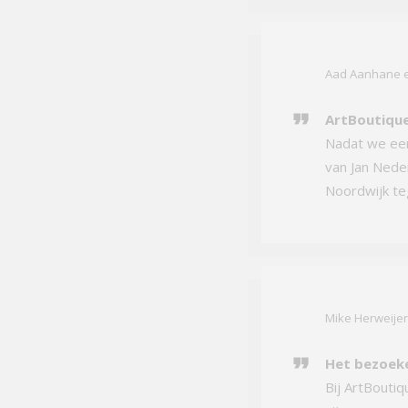
Aad Aanhane e
ArtBoutique
Nadat we een
van Jan Neder
Noordwijk teg
Mike Herweije
Het bezoeke
Bij ArtBoutiq