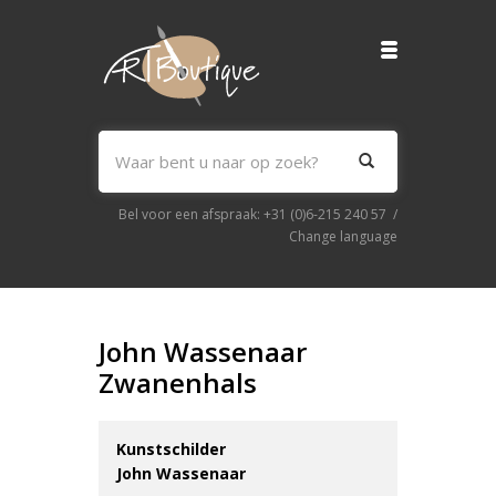
Bel voor een afspraak:
+31 (0)6-215 240 57
/
Change language
John Wassenaar
Zwanenhals
Kunstschilder
John Wassenaar