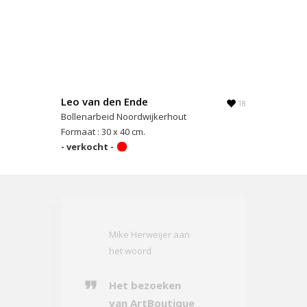
Leo van den Ende
18
Bollenarbeid Noordwijkerhout
Formaat : 30 x 40 cm.
- verkocht -
Mike Herweijer aan
het woord
Het bezoeken
van ArtBoutique