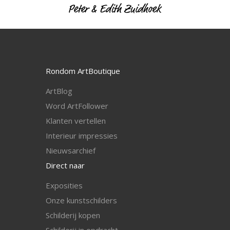
Rondom ArtBoutique
ArtBlog
Word ArtFollower
Klanten vertellen
I
nterieur impressies
Nieuwsarchief
Direct naar
Exposities
Onze kunstschilders
Schilderij kopen