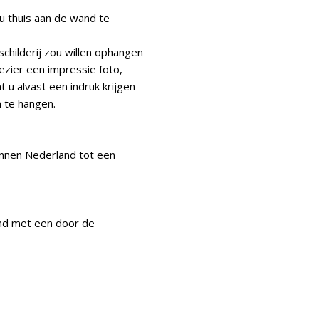
j u thuis aan de wand te
schilderij zou willen ophangen
lezier een impressie foto,
t u alvast een indruk krijgen
n te hangen.
innen Nederland tot een
nd met een door de