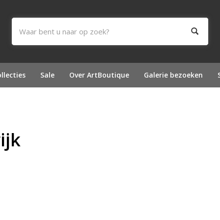
llecties
Sale
Over ArtBoutique
Galerie bezoeken
ijk