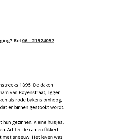
iging? Bel
06 - 21524057
omstreeks 1895. De daken
raham van Royenstraat, liggen
ken als rode bakens omhoog,
 dat er binnen gestookt wordt.
hun gezinnen. Kleine huisjes,
n. Achter de ramen flikkert
dekt met sneeuw. Het leven was