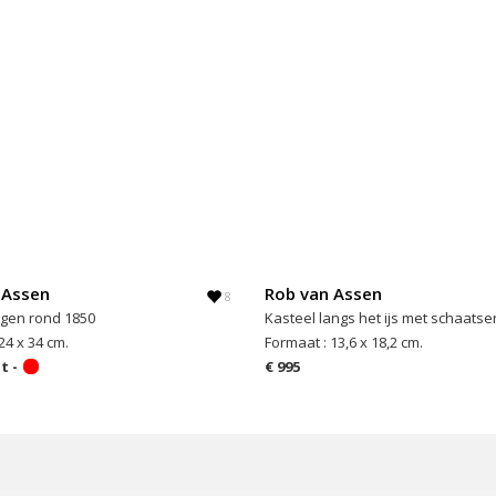
 Assen
Rob van Assen
8
ingen rond 1850
Kasteel langs het ijs met schaatse
24 x 34 cm.
Formaat : 13,6 x 18,2 cm.
t -
€ 995