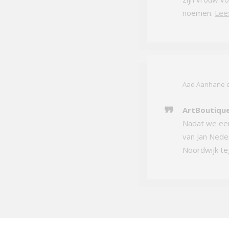
noemen.
Lee
Aad Aanhane e
ArtBoutique
Nadat we een
van Jan Neder
Noordwijk teg