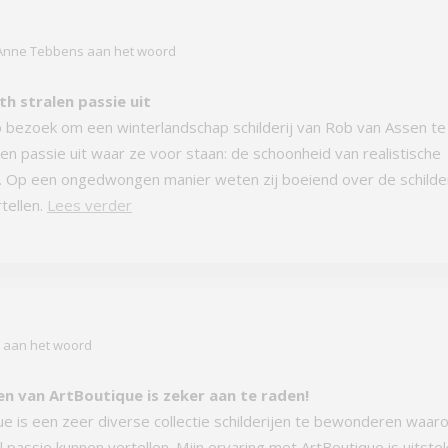
 Anne Tebbens aan het woord
th stralen passie uit
p bezoek om een winterlandschap schilderij van Rob van Assen te
len passie uit waar ze voor staan: de schoonheid van realistische
t. Op een ongedwongen manier weten zij boeiend over de schilder
rtellen.
Lees verder
r aan het woord
n van ArtBoutique is zeker aan te raden!
ue is een zeer diverse collectie schilderijen te bewonderen waar
l passie kunnen vertellen. Mjin ervaring met ArtBoutique is uitste