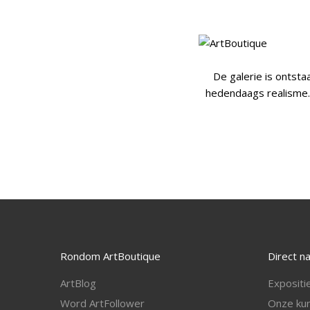
De galerie is ontsta
hedendaags realisme. 
Rondom ArtBoutique
Direct n
ArtBlog
Expositi
Word ArtFollower
Onze kun