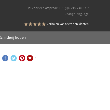
Bel voor een afspraak:
+31 (0)6-215 240 57
/
Change language
Verhalen van tevreden klanten
Schilderij kopen
6