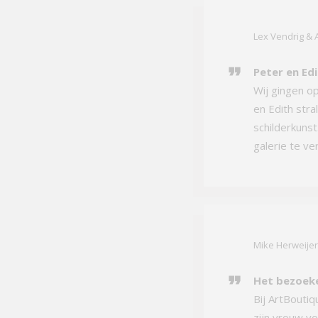
Lex Vendrig &
Peter en Edi
Wij gingen o
en Edith stra
schilderkuns
galerie te ve
Mike Herweije
Het bezoeke
Bij ArtBoutiq
zijn vrouw vo