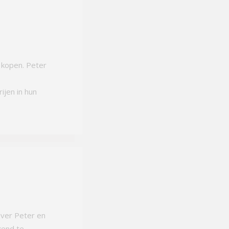
 kopen. Peter
ijen in hun
over Peter en
kend te